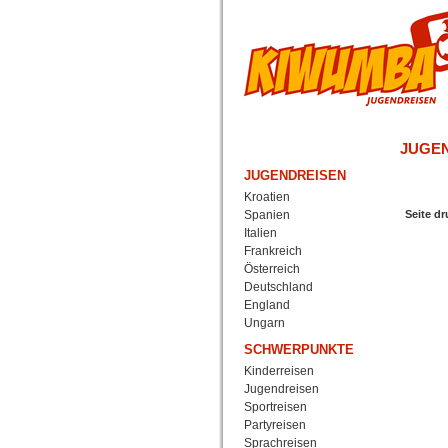
JUGE
JUGENDREISEN
Kroatien
Spanien
Seite d
Italien
Frankreich
Österreich
Deutschland
England
Ungarn
SCHWERPUNKTE
Kinderreisen
Jugendreisen
Sportreisen
Partyreisen
Sprachreisen