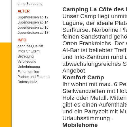
ohne Betreuung
Camping La Côte des 
ALTER
Unser Camp liegt unmitt
Jugendreisen ab 12
Lagune, der ideale Plat
Jugendreisen ab 14
Jugendreisen ab 16
Surfkurse. Narbonne Pl
Jugendreisen ab 18
feinen Sandstrand gehö
INFO
Orten Frankreichs. Der 
geprüfte Qualität
AI-Bar ist beliebter Tref
Infos für Eltern
und Info-Zentrum rund 
Betreuung
Verpflegung
abwechslungsreiches S
Unterbringung
Angebot.
Ferientermine
Komfort Camp
Partner und Freunde
Datenschutz
Ihr wohnt mit max. 6 P
Steilwandzelten mit Ho
Holz oder Metall. Mitt
gibt es einen Aufenthal
und ein Partyzelt mit Mu
Urlaubsstimmung
.
Mobilehome