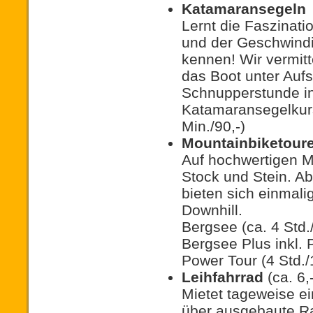
Katamaransegeln
Lernt die Faszinat
und der Geschwind
kennen! Wir vermit
das Boot unter Aufs
Schnupperstunde ink
Katamaransegelkurs
Min./90,-)
Mountainbiketour
Auf hochwertigen Mo
Stock und Stein. Ab
bieten sich einmali
Downhill.
Bergsee (ca. 4 Std./
Bergsee Plus inkl. P
Power Tour (4 Std./
Leihfahrrad
(ca. 6,
Mietet tageweise ei
über ausgebaute R