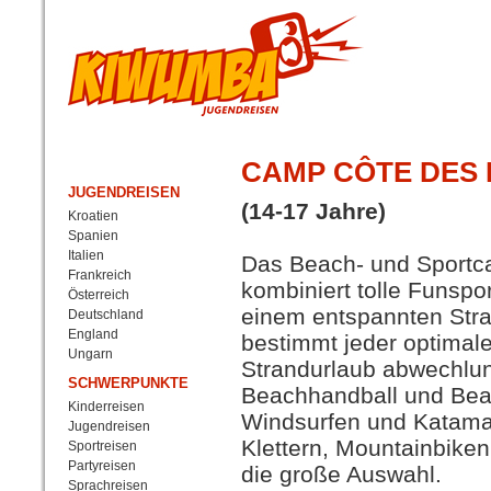
CAMP CÔTE DES 
JUGENDREISEN
(14-17 Jahre)
Kroatien
Spanien
Italien
Das Beach- und Sportc
Frankreich
kombiniert tolle Funspor
Österreich
einem entspannten Stra
Deutschland
England
bestimmt jeder optimale 
Ungarn
Strandurlaub abwechlu
SCHWERPUNKTE
Beachhandball und Bea
Kinderreisen
Windsurfen und Katamar
Jugendreisen
Klettern, Mountainbiken 
Sportreisen
Partyreisen
die große Auswahl.
Sprachreisen