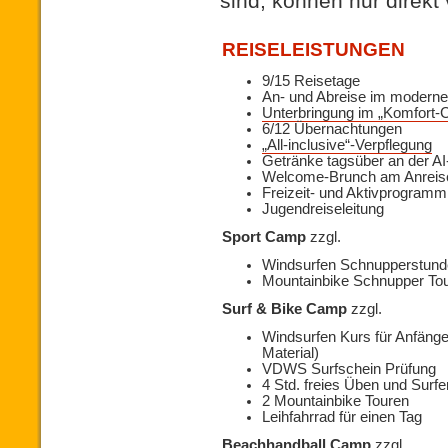
sind, können nur direkt
REISELEISTUNGEN
9/15 Reisetage
An- und Abreise im moderne
Unterbringung im „Komfort
6/12 Übernachtungen
„All-inclusive“-Verpflegung
Getränke tagsüber an der AI
Welcome-Brunch am Anreis
Freizeit- und Aktivprogramm
Jugendreiseleitung
Sport Camp
zzgl.
Windsurfen Schnupperstund
Mountainbike Schnupper To
Surf & Bike Camp
zzgl.
Windsurfen Kurs für Anfänger
Material)
VDWS Surfschein Prüfung
4 Std. freies Üben und Surfe
2 Mountainbike Touren
Leihfahrrad für einen Tag
Beachhandball Camp
zzgl.